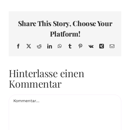
Share This Story, Choose Your
Platform!
Facebook
X
Reddit
LinkedIn
WhatsApp
Tumblr
Pinterest
Vk
Xing
E-
Mail
Hinterlasse einen
Kommentar
Kommentar