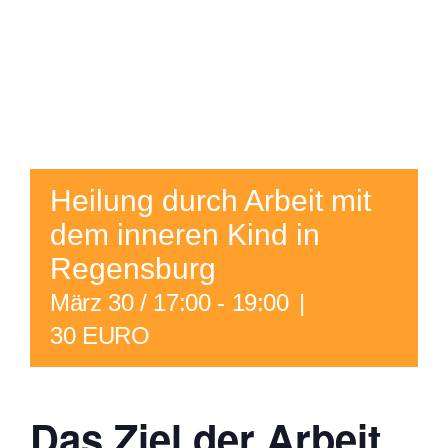
Heilung durch Arbeit mit
dem inneren Kind in
Regensburg
März 30 / 17:00
-
19:00
|
30 EURO
Das Ziel der Arbeit